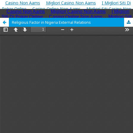
Casino Non Aams
Migliori Casino Non Aams
I Migliori Siti Di
Poker Online
Casino Online Non Aams
Migliori Siti Casino Non
Aams
Religious Factor in Nigeria External Relations
Staff favorites
Casino Non Aams Italia
UK Casino Not On Gamstop
Casino Crypto En Ligne
Migliori Casino Online
Casino En Ligne Fiable
Meilleur Casino En Ligne Français
Meilleur Casino En Ligne
Sites De Paris Sportifs Belgique
Sites De Paris Sportifs Belgique
Bookmaker Italia
Siti Scommesse Crypto
Gagner Au Tennis Paris Sportif
Paris Sportif Mma Ufc
オンラインカジノ 本人確認不要
ブック メーカー 日本