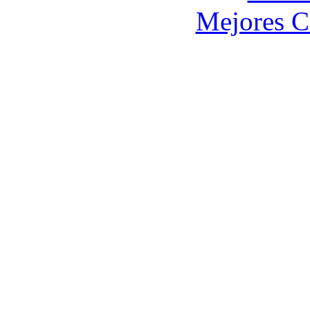
Mejores C