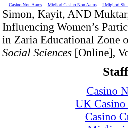
Casino Non Aams
Migliori Casino Non Aams
I Migliori Sit
Simon, Kayit, AND Muktar, 
Influencing Women’s Partici
in Zaria Educational Zone 
Social Sciences
[Online], V
Staff
Casino N
UK Casino
Casino C