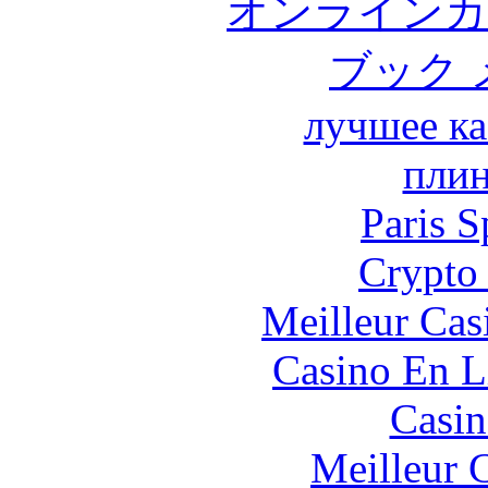
オンラインカ
ブック 
лучшее ка
плин
Paris S
Crypto 
Meilleur Cas
Casino En L
Casin
Meilleur 