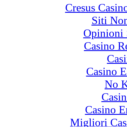
Cresus Casino
Siti No
Opinioni
Casino R
Casi
Casino E
No K
Casin
Casino E
Migliori Cas