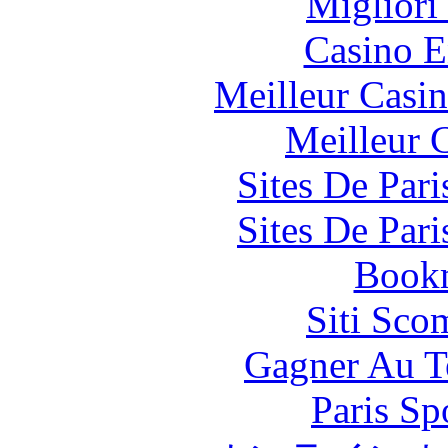
Migliori
Casino E
Meilleur Casi
Meilleur 
Sites De Pari
Sites De Pari
Bookm
Siti Sco
Gagner Au Te
Paris Sp